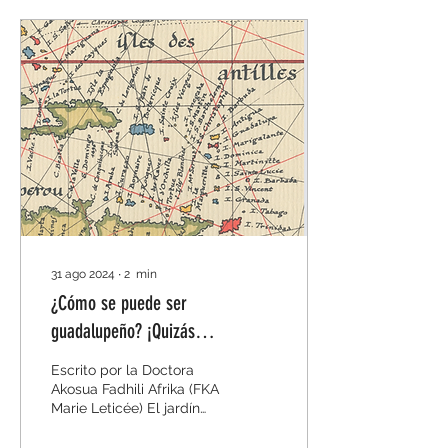
31 ago 2024
∙
2
min
¿Cómo se puede ser
guadalupeño? ¡Quizás
deberíamos cultivar nuestro
Escrito por la Doctora
jardín!
Akosua Fadhili Afrika (FKA
Marie Leticée) El jardín
creole es una metáfora
utilizada en la literatura