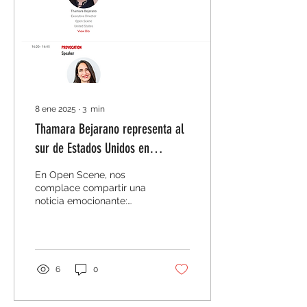
8 ene 2025
∙
3
min
Thamara Bejarano representa al
sur de Estados Unidos en
prestigiosa convención ISPA en
En Open Scene, nos
Nueva York
complace compartir una
noticia emocionante:
nuestra fundadora y
directora ejecutiva,
Thamara Bejarano ,
representará...
6
0