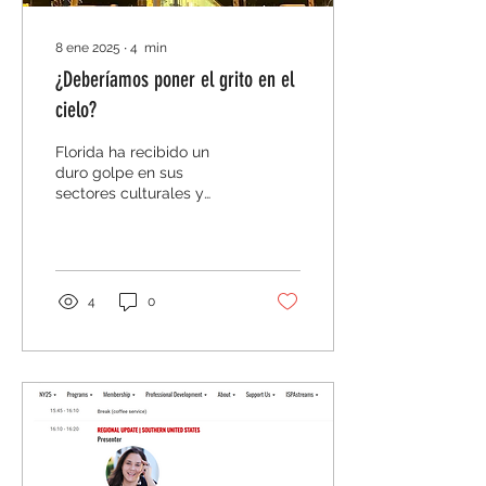
8 ene 2025
∙
4
min
¿Deberíamos poner el grito en el
cielo?
Florida ha recibido un
duro golpe en sus
sectores culturales y
creativos (SCC) con el
reciente recorte del
presupuesto para las
artes y...
4
0